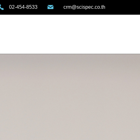
02-454-8533
crm@scispec.co.th