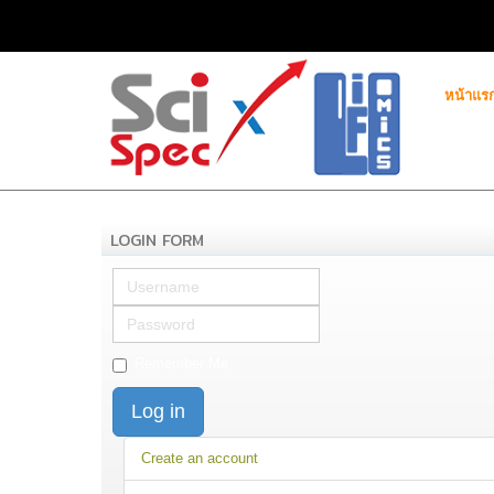
หน้าแร
LOGIN FORM
Username
Password
Remember Me
Log in
Create an account