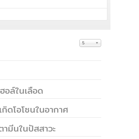
Display
5
#
ฮอล์ในเลือด
ห้เกิดโอโซนในอากาศ
ตามีนในปัสสาวะ