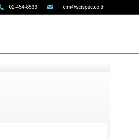
02-454-8533
crm@scispec.co.th