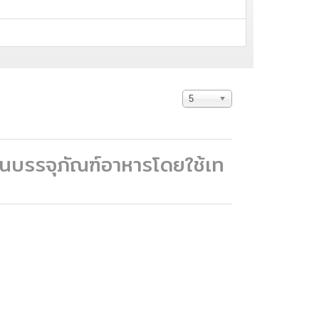
Display
5
#
นบรรจุภัณฑ์อาหารโดยใช้เท