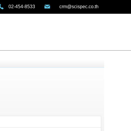
02-454-8533
crm@scispec.co.th