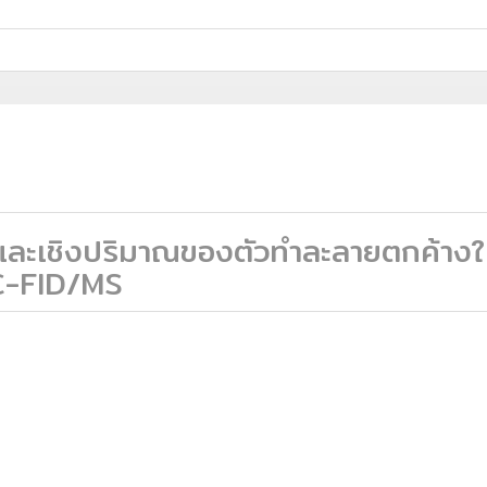
พและเชิงปริมาณของตัวทำละลายตกค้างใ
C-FID/MS