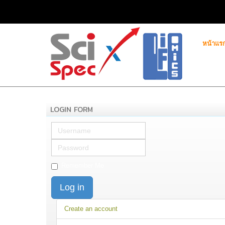
หน้าแร
LOGIN FORM
Username
Password
Remember Me
Log in
Create an account