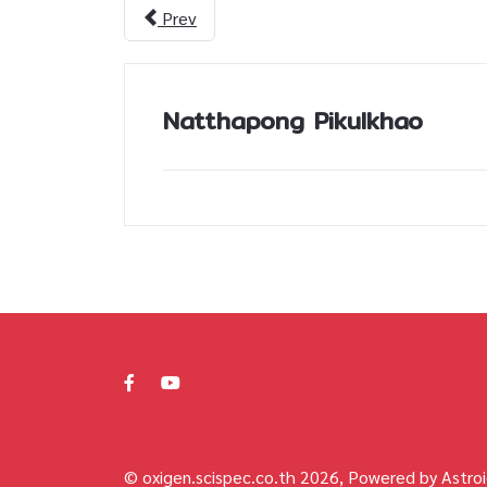
Prev
Natthapong Pikulkhao
© oxigen.scispec.co.th 2026, Powered by Astroi