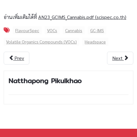
อ่านเพิ่มเติมได้ที่
AN23_GCIMS_Cannabis.pdf (scispec.co.th)
FlavourSpec
VOCs
Cannabis
GC-IMS
Volatile Organics Compounds (VOCs)
Headspace
Prev
Next
Natthapong Pikulkhao