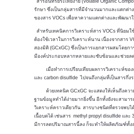
สารอินทรีย์ระเหยง่าย (Volatile Organic Compo
รักษา ซึ่งเป็นกลุ่มสารที่มีจำนวนมากและแตกต่าง
ของสาร VOCs เพื่อหาความแตกต่างและพัฒนาให้ใกล
สำหรับเทคนิคการวิเคราะห์สาร VOCs ที่นิยมใ
ต้องใช้เวลาในการวิเคราะห์นาน เนื่องจากสาร 
สองมิติ (GCxGC) ซึ่งเป็นการแยกสารผสมโดยการใช
มีองค์ประกอบหลากหลายและซับซ้อนและช่วยลดร
เมื่อทำการเปรียบเทียบผลการวิเคราะห์ของต
และ carbon disulfide ไปจนถึงกลุ่มที่เป็นสารกึ
ด้วยเทคนิค GCxGC จะแสดงให้เห็นถึงความส
ฐานข้อมูลทำได้ง่ายมากยิ่งขึ้น อีกทั้งยังจะสา
วิเคราะห์คราวเดียวกัน
สารบางชนิดที่ตรวจพบได้ท
เนื้อบดได้ เช่นสาร methyl propyl disulfide และ 
มีการลดปริมาณสารนี้ลง ก็จะทำให้ผลิตภัณฑ์ทั้งสอง