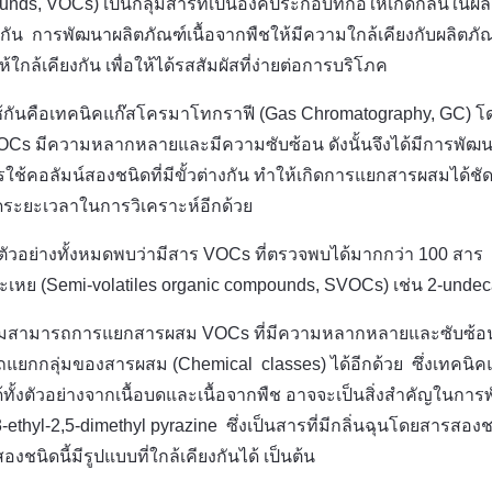
unds, VOCs) เป็นกลุ่มสารที่เป็นองค์ประกอบที่ก่อให้เกิดกลิ่นใ
กัน การพัฒนาผลิตภัณฑ์เนื้อจากพืชให้มีความใกล้เคียงกับผลิตภัณฑ์
้เคียงกัน เพื่อให้ได้รสสัมผัสที่ง่ายต่อการบริโภค
ช้กันคือเทคนิคแก๊สโครมาโทกราฟี (Gas Chromatography, GC) โ
VOCs มีความหลากหลายและมีความซับซ้อน ดังนั้นจึงได้มีการพัฒน
้คอลัมน์สองชนิดที่มีขั้วต่างกัน ทำให้เกิดการแยกสารผสมได้ชัด
ะยะเวลาในการวิเคราะห์อีกด้วย
ัวอย่างทั้งหมดพบว่ามีสาร VOCs ที่ตรวจพบได้มากกว่า 100 สาร ซึ
่งระเหย (Semi-volatiles organic compounds, SVOCs) เช่น 2-unde
ามารถการแยกสารผสม VOCs ที่มีความหลากหลายและซับซ้อน ทำ
มารถแยกกลุ่มของสารผสม (Chemical classes) ได้อีกด้วย ซึ่งเทค
ั้งตัวอย่างจากเนื้อบดและเนื้อจากพืช อาจจะเป็นสิ่งสำคัญในการพั
3-ethyl-2,5-dimethyl pyrazine ซึ่งเป็นสารที่มีกลิ่นฉุนโดยสารสองช
ชนิดนี้มีรูปแบบที่ใกล้เคียงกันได้ เป็นต้น