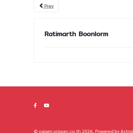
Prev
Ratimarth Boonlorm
© oxigen.scispec.co.th 2026, Powered by Astroi