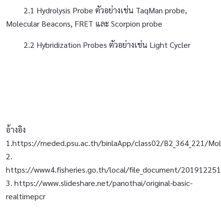
2.1 Hydrolysis Probe ตัวอย่างเช่น TaqMan probe,
Molecular Beacons, FRET และ Scorpion probe
2.2 Hybridization Probes ตัวอย่างเช่น Light Cycler
อ้างอิง
1.https://meded.psu.ac.th/binlaApp/class02/B2_364_221/Mole
2.
https://www4.fisheries.go.th/local/file_document/201912251
3. https://www.slideshare.net/panothai/original-basic-
realtimepcr