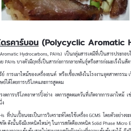
โดรคาร์บอน
(Polycyclic Aromatic 
omatic Hydrocarbons, PAHs) เป็นกลุ่มสารเคมีที่เป็นสารประกอบไฮโ
โดย PAHs บางตัวมีฤทธิ์เป็นสารก่อการกลายพันธ์ุหรือสารก่อมะเร็งในสัต
 การเผาไหม้ของเครื่องยนต์ หรือเชื้อเพลิงในโรงงานอุตสาหกรรม เป
นุษย์ได้โดยการบริโภคและการสูดดม
ควรงดการบริโภคอาหารปิ้งย่าง งดการสูดดมควันที่เกิดจากการเผาไหม้ เช
ึ่ง
ที่ปนเปื้อนจะเป็นการวิเคราะห์โดยใช้เครื่อง GCMS โดยตัวอย่างจะต้
สกัด ดังนั้นจึงมีเทคนิคใหม่ๆ ในการสกัดคือเทคนิค Solid Phase Micro 
งช่วงของความเข้มข้นสารไม่สามารถสกัดตัวอย่างที่ความเข้มข้นสูงได้ 