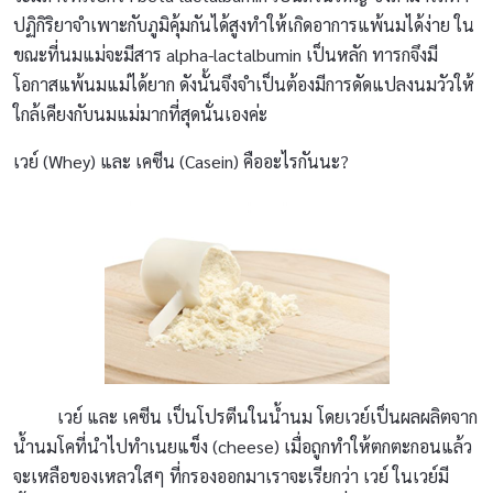
ปฏิกิริยาจำเพาะกับภูมิคุ้มกันได้สูงทำให้เกิดอาการแพ้นมได้ง่าย ใน
ขณะที่นมแม่จะมีสาร alpha-lactalbumin เป็นหลัก ทารกจึงมี
โอกาสแพ้นมแม่ได้ยาก ดังนั้นจึงจำเป็นต้องมีการดัดแปลงนมวัวให้
ใกล้เคียงกับนมแม่มากที่สุดนั่นเองค่ะ
เวย์ (Whey) และ เคซีน (Casein) คืออะไรกันนะ?
เวย์ และ เคซีน เป็นโปรตีนในน้ำนม โดยเวย์เป็นผลผลิตจาก
น้ำนมโคที่นำไปทำเนยแข็ง (cheese) เมื่อถูกทำให้ตกตะกอนแล้ว
จะเหลือของเหลวใสๆ ที่กรองออกมาเราจะเรียกว่า เวย์ ในเวย์มี