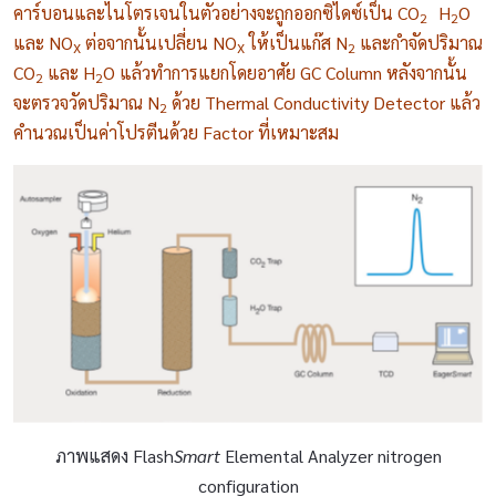
คาร์บอนและไนโตรเจนในตัวอย่างจะถูกออกซิไดซ์เป็น CO
H
O
2
2
และ NO
ต่อจากนั้นเปลี่ยน NO
ให้เป็นแก๊ส N
และกำจัดปริมาณ
X
X
2
CO
และ H
O แล้วทำการแยกโดยอาศัย GC Column หลังจากนั้น
2
2
จะตรวจวัดปริมาณ N
ด้วย Thermal Conductivity Detector แล้ว
2
คำนวณเป็นค่าโปรตีนด้วย Factor ที่เหมาะสม
ภาพแสดง Flash
Smart
Elemental Analyzer nitrogen
configuration