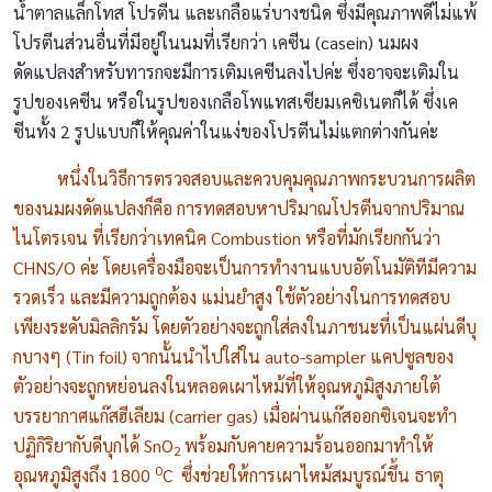
น้ำตาลแล็กโทส โปรตีน และเกลือแร่บางชนิด ซึ่งมีคุณภาพดีไม่แพ้
โปรตีนส่วนอื่นที่มีอยู่ในนมที่เรียกว่า เคซีน (casein)
นมผง
ดัดแปลงสำหรับทารกจะมีการเติมเคซีนลงไปค่ะ ซึ่งอาจจะเติมใน
รูปของเคซีน หรือในรูปของเกลือโพแทสเซียมเคซิเนตก็ได้ ซึ่งเค
ซีนทั้ง 2 รูปแบบก็ให้คุณค่าในแง่ของโปรตีนไม่แตกต่างกันค่ะ
หนึ่งในวิธีการตรวจสอบและควบคุมคุณภาพกระบวนการผลิต
ของนมผงดัดแปลงก็คือ การทดสอบหาปริมาณโปรตีนจากปริมาณ
ไนโตรเจน ที่เรียกว่าเทคนิค Combustion หรือที่มักเรียกกันว่า
CHNS/O ค่ะ โดยเครื่องมือจะเป็นการทำงานแบบอัตโนมัติทีมีความ
รวดเร็ว และมีความถูกต้อง แม่นยำสูง ใช้ตัวอย่างในการทดสอบ
เพียงระดับมิลลิกรัม โดยตัวอย่างจะถูกใส่ลงในภาชนะที่เป็นแผ่นดีบุ
กบางๆ (Tin foil) จากนั้นนำไปใส่ใน auto-sampler แคปซูลของ
ตัวอย่างจะถูกหย่อนลงในหลอดเผาไหม้ที่ให้อุณหภูมิสูงภายใต้
บรรยากาศแก๊สฮีเลียม (carrier gas) เมื่อผ่านแก๊สออกซิเจนจะทำ
ปฏิกิริยากับดีบุกได้ SnO
พร้อมกับคายความร้อนออกมาทำให้
2
0
อุณหภูมิสูงถึง 1800
C ซึ่งช่วยให้การเผาไหม้สมบูรณ์ขึ้น ธาตุ