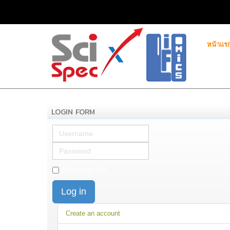
หน้าแร
LOGIN FORM
Username
Password
Remember Me
Log in
Create an account