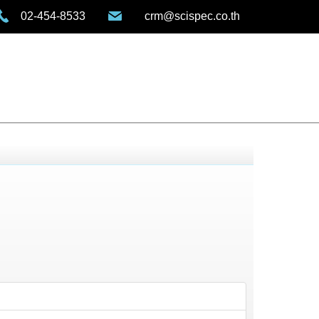
02-454-8533
crm@scispec.co.th