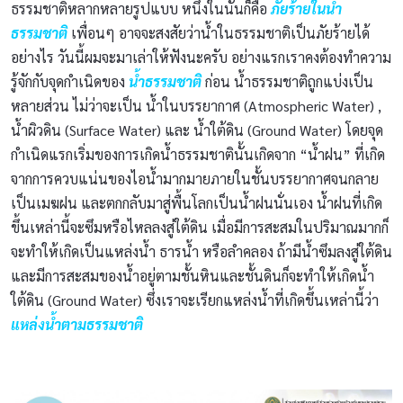
ธรรมชาติหลากหลายรูปแบบ หนึ่งในนั้นก็คือ
ภัยร้ายในน้ำ
ธรรมชาติ
เพื่อนๆ อาจจะสงสัยว่าน้ำในธรรมชาติเป็นภัยร้ายได้
อย่างไร วันนี้ผมจะมาเล่าให้ฟังนะครับ อย่างแรกเราคงต้องทำความ
รู้จักกับจุดกำเนิดของ
น้ำธรรมชาติ
ก่อน น้ำธรรมชาติถูกแบ่งเป็น
หลายส่วน ไม่ว่าจะเป็น น้ำในบรรยากาศ (Atmospheric Water) ,
น้ำผิวดิน (Surface Water) และ น้ำใต้ดิน (Ground Water) โดยจุด
กำเนิดแรกเริ่มของการเกิดน้ำธรรมชาตินั้นเกิดจาก “น้ำฝน” ที่เกิด
จากการควบแน่นของไอน้ำมากมายภายในชั้นบรรยากาศจนกลาย
เป็นเมฆฝน และตกกลับมาสู่พื้นโลกเป็นน้ำฝนนั่นเอง น้ำฝนที่เกิด
ขึ้นเหล่านี้จะซึมหรือไหลลงสู่ใต้ดิน เมื่อมีการสะสมในปริมาณมากก็
จะทำให้เกิดเป็นแหล่งน้ำ ธารน้ำ หรือลำคลอง ถ้ามีน้ำซึมลงสู่ใต้ดิน
และมีการสะสมของน้ำอยู่ตามชั้นหินและชั้นดินก็จะทำให้เกิดน้ำ
ใต้ดิน (Ground Water) ซึ่งเราจะเรียกแหล่งน้ำที่เกิดขึ้นเหล่านี้ว่า
แหล่งน้ำตามธรรมชาติ