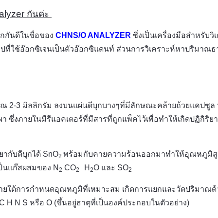
alyzer กันค่ะ
้จักกันดีในชื่อของ
CHNS/O ANALYZER
ซึ่งเป็นเครื่องมือสำหรั
ปที่ใช้อ๊อกซิเจนเป็นตัวอ๊อกซิแดนท์ ส่วนการวิเคราะห์หาปริมาณธา
าณ 2-3 มิลลิกรัม ลงบนแผ่นดีบุกบางๆที่มีลักษณะคล้ายถ้วยแคปซูล 
่งภายในมีรีแอคเตอร์ที่มีสารที่ถูกแพ็คไว้เพื่อทำให้เกิดปฏิกิริยา
ยากับดีบุกได้ SnO
พร้อมกับคายความร้อนออกมาทำให้อุณหภูมิสูงถ
2
นเป็นแก๊สผสมของ N
CO
H
O และ SO
2
2
2
2
ายใต้การกำหนดอุณหภูมิที่เหมาะสม เกิดการแยกและวัดปริมาณด้ว
 N S หรือ O (ขึ้นอยู่ธาตุที่เป็นองค์ประกอบในตัวอย่าง)