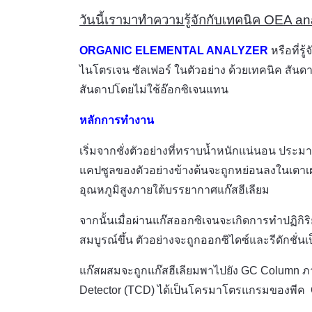
วันนี้เรามาทำความรู้จักกับเทคนิค OEA an
ORGANIC ELEMENTAL ANALYZER
หรือที่รู
ไนโตรเจน ซัลเฟอร์ ในตัวอย่าง ด้วยเทคนิค สันดา
สันดาปโดยไม่ใช้อ๊อกซิเจนแทน
หลักการทำงาน
เริ่มจากชั่งตัวอย่างที่ทราบน้ำหนักแน่นอน ประม
แคปซูลของตัวอย่างข้างต้นจะถูกหย่อนลงในเตาเผา ซึ
อุณหภูมิสูงภายใต้บรรยากาศแก๊สฮีเลียม
จากนั้นเมื่อผ่านแก๊สออกซิเจนจะเกิดการทำปฏิกิริ
สมบูรณ์ขึ้น ตัวอย่างจะถูกออกซิไดซ์และรีดักชั่
แก๊สผสมจะถูกแก๊สฮีเลียมพาไปยัง GC Column ภ
Detector (TCD) ได้เป็นโครมาโตรแกรมของพีค C H