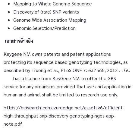
Mapping to Whole Genome Sequence
Discovery of (rare) SNP variants
Genome Wide Association Mapping
Genomic Selection/Prediction
เอกสารอ้างอิง
Keygene N.V. owns patents and patent applications
protecting its sequence based genotyping technologies, as
described by Truong et al., PLoS ONE 7: e37565, 2012 . LGC
has a licence from KeyGene N.V. to offer the GBS
service for any organisms provided that use and application in
human and animal shall be limited to research use only.
https://biosearch-cdn.azureedge.net/assetsv6/efficient-
high-throughput-snp-discovery-genotyping-ngbs-app-
note.pdf