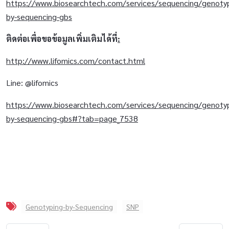
https://www.biosearchtech.com/services/sequencing/genotyp
by-sequencing-gbs
ติดต่อเพื่อขอข้อมูลเพิ่มเติมได้ที่
:
http://www.lifomics.com/contact.html
Line: @lifomics
https://www.biosearchtech.com/services/sequencing/genotyp
by-sequencing-gbs#?tab=page_7538
Genotyping-by-Sequencing
SNP