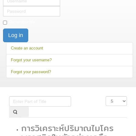
Password
Remember Me
Log in
Create an account
Forgot your username?
Forgot your password?
Enter
Display
Part
#
of
Title
การวิเคราะห์ปริมาณไมโคร