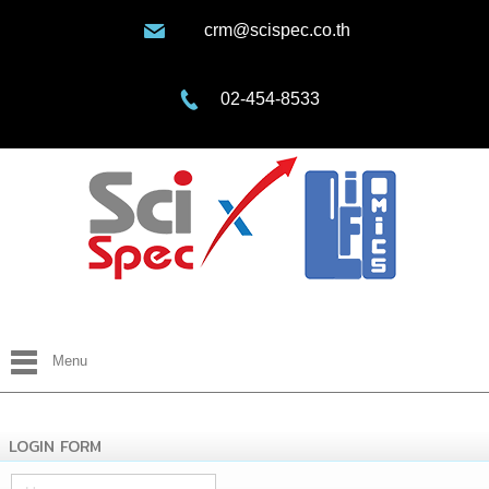
crm@scispec.co.th
02-454-8533
Menu
LOGIN FORM
Username