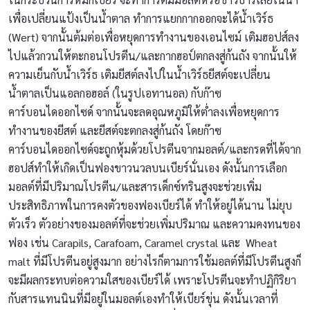
เพื่อเปลี่ยนแป้งเป็นน้ำตาล ทำการแยกกากออกจะได้น้ำเวิร์ธ
(Wert) จากนั้นต้มต่อเพื่อหยุดการทำงานของเอนไซม์ เติมฮอปส์ลง
ไปแล้วกวนให้ตะกอนโปรตีน/และกากฮอป์ตกลงสู่ก้นถัง จากนั้นให้
ความเย็นกับน้ำเวิร์ธ เติมยีสต์ลงไปในน้ำเวิร์ธยีสต์จะเปลี่ยน
น้ำตาลเป็นแอลกอฮอล์ (ในรูปเอทานอล) กับก๊าซ
คาร์บอนไดออกไซด์ จากนั้นจะลดอุณหภูมิให้ต่ำลงเพื่อหยุดการ
ทำงานของยีสต์ และยีสต์จะตกลงสู่ก้นถัง โดยก๊าซ
คาร์บอนไดออกไซด์จะถูกหุ้มด้วยโปรตีนจากมอลต์/และกรดที่ได้จาก
ฮอปส์ทำให้เกิดเป็นฟองขาวนวลบนเบียร์นั่นเอง ดังนั้นการเลือก
มอลต์ที่มีปริมาณโปรตีน/และสารเด็กซ์ทรินสูงจะช่วยเพิ่ม
ประสิทธิภาพในการคงตัวของฟองเบียร์ได้ ทำให้อยู่ได้นาน ไม่ยุบ
ตัวเร็ว ตัวอย่างของมอลต์ที่จะช่วยเพิ่มปริมาณ และความคงทนของ
ฟอง เช่น Carapils, Carafoam, Caramel crystal และ Wheat
malt ที่มีโปรตีนอยู่สูงมาก อย่างไรก็ตามการใช้มอลต์ที่มีโปรตีนสูงก็
จะมีผลกระทบต่อความใสของเบียร์ได้ เพราะโปรตีนจะทำปฏิกิริยา
กับสารแทนนินที่มีอยู่ในมอลต์เองทำให้เบียร์ขุ่น ดังนั้นเวลาที่