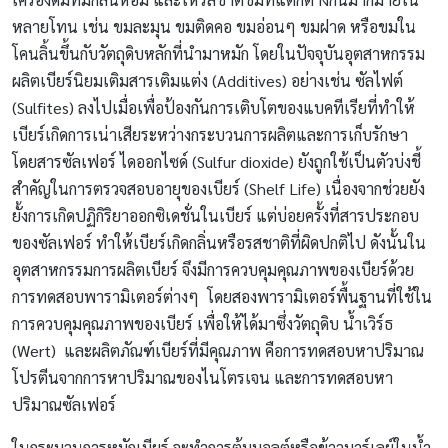
หลายโทน เช่น ขมละมุน ขมติดคอ ขมอ่อนๆ ขมฝาด หรือขมใน
โคนลิ้นขึ้นกับวัตถุดิบหลักที่นำมาหมัก โดยในปัจจุบันอุตสาหกรรม
ผลิตเบียร์นิยมเติมสารเติมแต่ง (Additives) อย่างเช่น ซัลไฟต์
(Sulfites) ลงไปเมื่อเพื่อป้องกันการเติบโตของแบคทีเรียที่ทำให้
เบียร์เกิดการเน่าเสียระหว่างกระบวนการผลิตและการเก็บรักษา
โดยสารซัลเฟอร์ ไดออกไซด์ (Sulfur dioxide) ยังถูกใช้เป็นตัวบ่งชี้
สำคัญในการตรวจสอบอายุของเบียร์ (Shelf Life) เนื่องจากช่วยยัง
ยั้งการเกิดปฏิกิริยาออกซิเดชั่นในเบียร์ แต่บ่อยครั้งที่สารประกอบ
ของซัลเฟอร์ ทำให้เบียร์เกิดกลิ่นหรือรสชาติที่ผิดปกติไป ดังนั้นใน
อุตสาหกรรมการผลิตเบียร์ จึงมีการควบคุมคุณภาพของเบียร์ด้วย
การทดสอบพารามิเตอร์ต่างๆ โดยสองพารามิเตอร์พื้นฐานที่ใช้ใน
การควบคุมคุณภาพของเบียร์ เพื่อให้ได้มาซึ่งวัตถุดิบ น้ำเวิร์ธ
(Wert) และผลิตภัณฑ์เบียร์ที่มีคุณภาพ คือการทดสอบหาปริมาณ
โปรตีนจากการหาปริมาณของไนโตรเจน และการทดสอบหา
ปริมาณซัลเฟอร์
ในกระบวนการหมักเบียร์ จะทำการต้มมอลต์หรือข้าวบาร์เลย์ในน้ำ