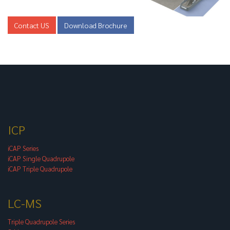
Contact US
Download Brochure
ICP
iCAP Series
iCAP Single Quadrupole
iCAP Triple Quadrupole
LC-MS
Triple Quadrupole Series