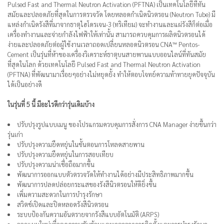
Pulsed Fast and Thermal Neutron Activation (PFTNA) เป็นเทคโนโลยีที่ทัน
สมัยและปลอดภัยที่สุดในการตรวจวัด โดยหลอดกำเนิดนิวตรอน (Neutron Tube) มี
แหล่งกำเนิดรังสีที่มาจากธาตุไฮโดรเจน-3 (ทริเทียม) จะทำงานและแผ่รังสีก็ต่อเมื่อ
เครื่องทำงานและจ่ายกำลังไฟฟ้าให้เท่านั้น สามารถควบคุมการผลิตนิวตรอนได้
ง่ายและปลอดภัยต่อผู้ใช้งานเวลาถอดเปลี่ยนหลอดนิวตรอน CNA™ Pentos-
Cement เป็นรุ่นที่ห้าของเครื่องวิเคราะห์ธาตุบนสายพานแบบออนไลน์ที่ทันสมัย
ที่สุดในโลก ด้วยเทคโนโลยี Pulsed Fast and Thermal Neutron Activation
(PFTNA) ที่พัฒนามาเรื่อยๆอย่างไม่หยุดยั้ง ทำให้ตอบโจทย์ความท้าทายยุคปัจจุบัน
ได้เป็นอย่างดี
ในรุ่นที่ 5 นี้ มีอะไรดีกว่ารุ่นเดิมบ้าง
ปรับปรุงรูปแบบเมนู ของโปรแกรมควบคุมการสั่งการ CNA Manager ง่ายขึ้นกว่า
รุ่นเก่า
ปรับปรุงความยืดหยุ่นในขั้นตอนการโหลดสายพาน
ปรับปรุงความยืดหยุ่นในการสอบเทียบ
ปรับปรุงความน่าเชื่อถือมากขึ้น
พัฒนาการออกแบบตัวตรวจวัดให้ทำงานได้อย่างมีประสิทธิภาพมากขึ้น
พัฒนาการปลดปล่อยกระแสของรังสีนิวตรอนให้ดียิ่งขึ้น
เพิ่มความสะดวกในการบำรุงรักษา
สวิตช์เปิดและปิดหลอดรังสีนิวตรอน
ระบบป้องกันความอันตรายจากรังสีแบบอัตโนมัติ (ARPS)