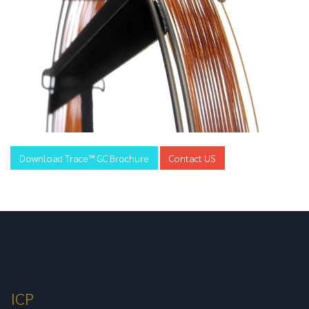
Download Trace™ GC Brochure
Contact US
ICP