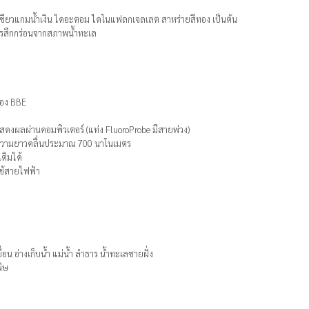
ยสีเขียวแกมน้ำเงิน ไดอะตอม ไดโนแฟลกเจลเลต สาหร่ายสีทอง เป็นต้น
การสึกกร่อนจากสภาพน้ำทะเล
ของ BBE
สดงผลผ่านคอมพิวเตอร์ (แท่ง FluoroProbe มีสายพ่วง)
ความยาวคลื่นประมาณ 700 นาโนเมตร
ติมได้
ช้สายไฟฟ้า
 อ่างเก็บน้ำ แม่น้ำ ลำธาร น้ำทะเลชายฝั่ง
พิษ