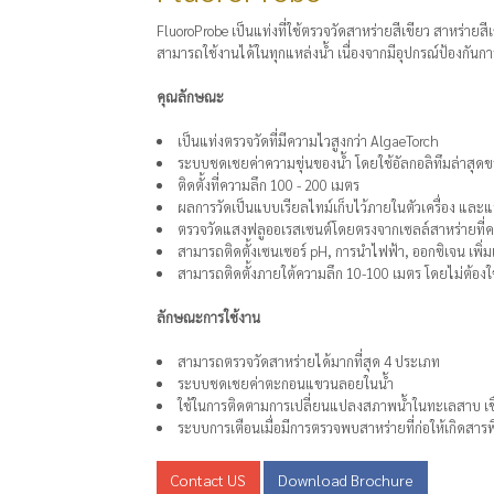
FluoroProbe เป็นแท่งที่ใช้ตรวจวัดสาหร่ายสีเขียว สาหร่า
สามารถใช้งานได้ในทุกแหล่งน้ำ เนื่องจากมีอุปกรณ์ป้องกัน
คุณลักษณะ
เป็นแท่งตรวจวัดที่มีความไวสูงกว่า AlgaeTorch
ระบบชดเชยค่าความขุ่นของน้ำ โดยใช้อัลกอลิทึมล่าสุด
ติดตั้งที่ความลึก 100 - 200 เมตร
ผลการวัดเป็นแบบเรียลไทม์เก็บไว้ภายในตัวเครื่อง และแ
ตรวจวัดแสงฟลูออเรสเซนต์โดยตรงจากเซลล์สาหร่ายที่
สามารถติดตั้งเซนเซอร์ pH, การนำไฟฟ้า, ออกซิเจน เพิ่มเ
สามารถติดตั้งภายใต้ความลึก 10-100 เมตร โดยไม่ต้องใ
ลักษณะการใช้งาน
สามารถตรวจวัดสาหร่ายได้มากที่สุด 4 ประเภท
ระบบชดเชยค่าตะกอนแขวนลอยในน้ำ
ใช้ในการติดตามการเปลี่ยนแปลงสภาพน้ำในทะเลสาบ เขื่อน
ระบบการเตือนเมื่อมีการตรวจพบสาหร่ายที่ก่อให้เกิดสาร
Contact US
Download Brochure