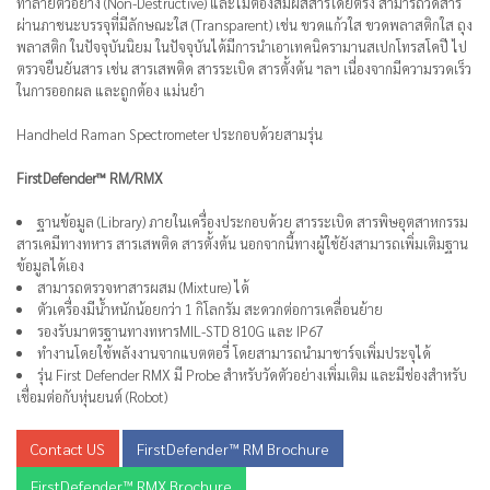
ทำลายตัวอย่าง (Non-Destructive) และไม่ต้องสัมผัสสารโดยตรง สามารถวัดสาร
ผ่านภาชนะบรรจุที่มีลักษณะใส (Transparent) เช่น ขวดแก้วใส ขวดพลาสติกใส ถุง
พลาสติก ในปัจจุบันนิยม ในปัจจุบันได้มีการนำเอาเทคนิครามานสเปกโทรสโคปี ไป
ตรวจยืนยันสาร เช่น สารเสพติด สารระเบิด สารตั้งต้น ฯลฯ เนื่องจากมีความรวดเร็ว
ในการออกผล และถูกต้อง แม่นยำ
Handheld Raman Spectrometer ประกอบด้วยสามรุ่น
FirstDefender™ RM/RMX
ฐานข้อมูล (Library) ภายในเครื่องประกอบด้วย สารระเบิด สารพิษอุตสาหกรรม
สารเคมีทางทหาร สารเสพติด สารตั้งต้น นอกจากนี้ทางผู้ใช้ยังสามารถเพิ่มเติมฐาน
ข้อมูลได้เอง
สามารถตรวจหาสารผสม (Mixture) ได้
ตัวเครื่องมีน้ำหนักน้อยกว่า 1 กิโลกรัม สะดวกต่อการเคลื่อนย้าย
รองรับมาตรฐานทางทหารMIL-STD 810G และ IP67
ทำงานโดยใช้พลังงานจากแบตตอรี่ โดยสามารถนำมาชาร์จเพิ่มประจุได้
รุ่น First Defender RMX มี Probe สำหรับวัดตัวอย่างเพิ่มเติม และมีช่องสำหรับ
เชื่อมต่อกับหุ่นยนต์ (Robot)
Contact US
FirstDefender™ RM Brochure
FirstDefender™ RMX Brochure