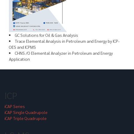
GC Solutions for Oil & Gas Analysis
Trace Elemental Analysis in Petroleum and Energy by ICP-
OES and ICPMS
CHNS /O Elemental Analyzer in Petroleum and Energy
Application
ICP
iCAP Series
iCAP Single Quadrupole
iCAP Triple Quadrupole