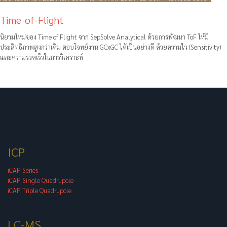
Time-of-Flight
นิยามใหม่ของ Time of Flight จาก SepSolve Analytical ด้วยการพัฒนา ToF ให้มี
ประสิทธิภาพสูงกว่าเดิม ตอบโจทย์งาน GCxGC ได้เป็นอย่างดี ด้วยความไว (Sensitivity)
และความรวดเร็วในการวิเคราะห์
ICP
iCAP Series
iCAP Single Quadrupole
iCAP Triple Quadrupole
LC-MS